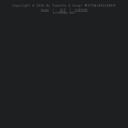
Copyright © 2026 By
Typecho
&
Xingr
粤ICP备18022489号
Home
关于
文章归档
sitemap.xml