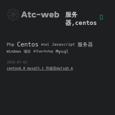
服务
器
,
centos
Centos
服务器
Php
Javascript
Html
Mysql
Windows
项目
ATCworkshop
2019-07-02
centos6.8 mysql5.1 升级至mylsq5.6